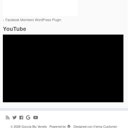
-
Facebook Members WordPress Plugin
YouTube
·
© 2026
Goccia Blu Veneto
·
Powered by
·
Designed con il
tema Customizr
·