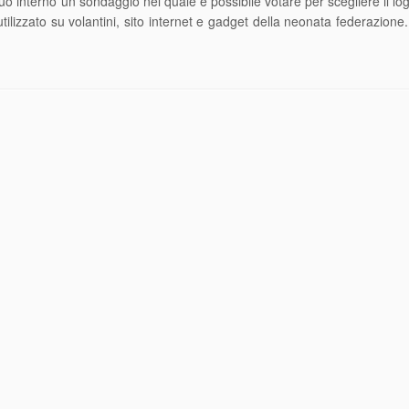
o interno un sondaggio nel quale è possibile votare per scegliere il logo
ilizzato su volantini, sito internet e gadget della neonata federazione. 