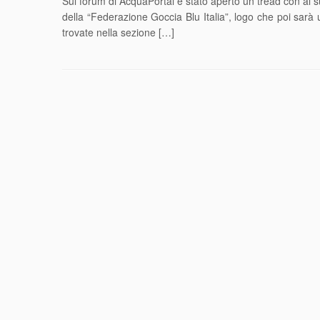
Sul forum di AcquaPortal è stato aperto un tread con al su
della “Federazione Goccia Blu Italia”, logo che poi sarà ut
trovate nella sezione […]