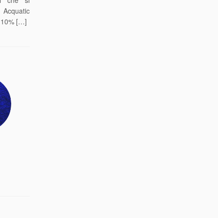
ci che si
e Acquatic
al 10% […]