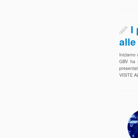
I
alle
Iniziamo c
GBV ha pi
presentat
VISITE A