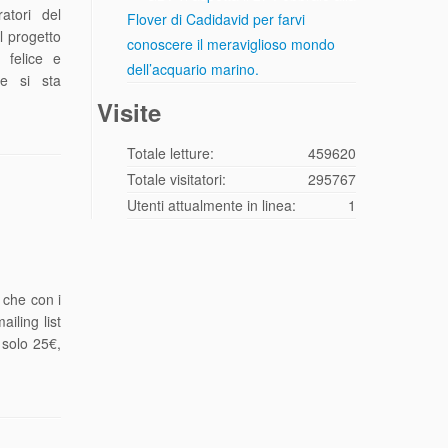
ratori del
Flover di Cadidavid per farvi
l progetto
conoscere il meraviglioso mondo
 felice e
dell’acquario marino.
le si sta
Visite
Totale letture:
459620
Totale visitatori:
295767
Utenti attualmente in linea:
1
 che con i
iling list
 solo 25€,