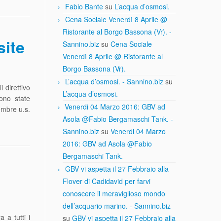
Fabio Bante
su
L’acqua d’osmosi.
Cena Sociale Venerdì 8 Aprile @
Ristorante al Borgo Bassona (Vr). -
site
Sannino.biz
su
Cena Sociale
Venerdì 8 Aprile @ Ristorante al
Borgo Bassona (Vr).
L’acqua d’osmosi. - Sannino.biz
su
l direttivo
L’acqua d’osmosi.
sono state
Venerdi 04 Marzo 2016: GBV ad
embre u.s.
Asola @Fabio Bergamaschi Tank. -
Sannino.biz
su
Venerdi 04 Marzo
2016: GBV ad Asola @Fabio
Bergamaschi Tank.
GBV vi aspetta il 27 Febbraio alla
Flover di Cadidavid per farvi
conoscere il meraviglioso mondo
dell’acquario marino. - Sannino.biz
 a tutti i
su
GBV vi aspetta il 27 Febbraio alla