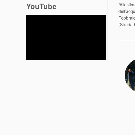
YouTube
“Allest
dell’acq
Febbrai
(Strada 