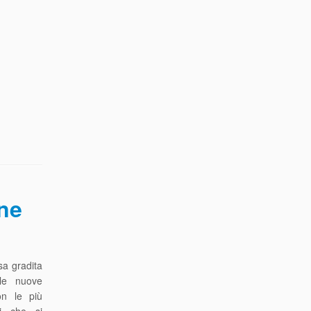
ne
sa gradita
lle nuove
on le più