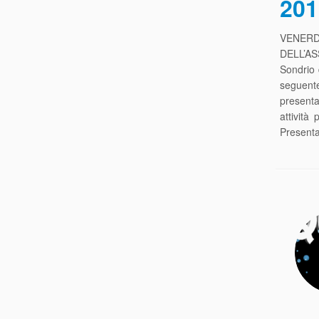
201
VENERD
DELL’AS
Sondrio 
seguente
presenta
attività
Present