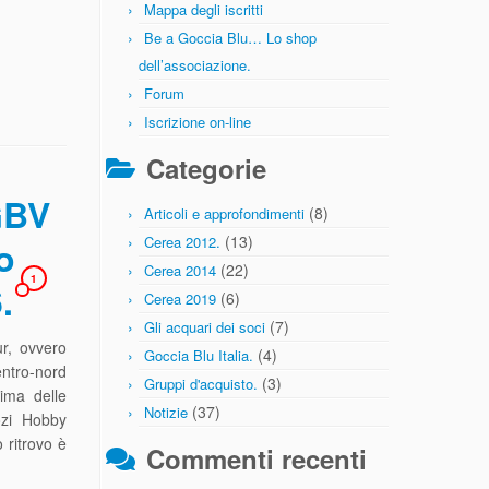
Mappa degli iscritti
Be a Goccia Blu… Lo shop
dell’associazione.
Forum
Iscrizione on-line
Categorie
GBV
(8)
Articoli e approfondimenti
(13)
Cerea 2012.
o
(22)
Cerea 2014
1
.
(6)
Cerea 2019
(7)
Gli acquari dei soci
r, ovvero
(4)
Goccia Blu Italia.
entro-nord
(3)
Gruppi d'acquisto.
ima delle
(37)
Notizie
ozi Hobby
 ritrovo è
Commenti recenti