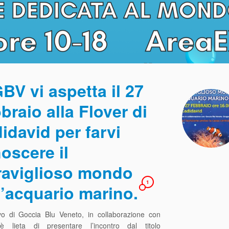
BV vi aspetta il 27
braio alla Flover di
idavid per farvi
oscere il
aviglioso mondo
1
l’acquario marino.
tivo di Goccia Blu Veneto, in collaborazione con
è lieta di presentare l’incontro dal titolo