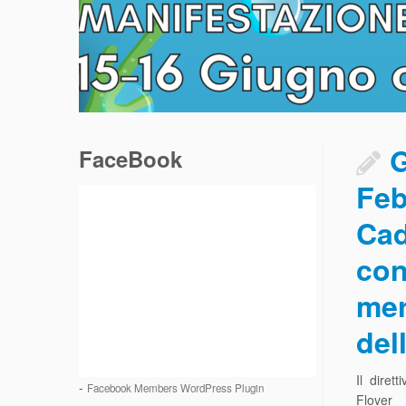
G
FaceBook
Feb
Cad
con
mer
del
Il diret
-
Facebook Members WordPress Plugin
Flover 