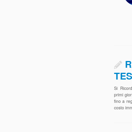
R
TES
Si Ricord
primi gio
fino a re
costo imm