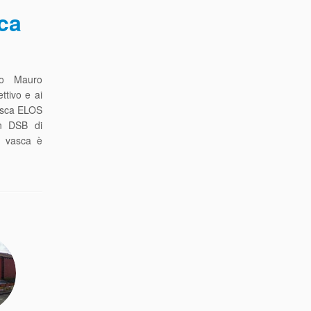
ca
io Mauro
ttivo e ai
vasca ELOS
un DSB di
a vasca è