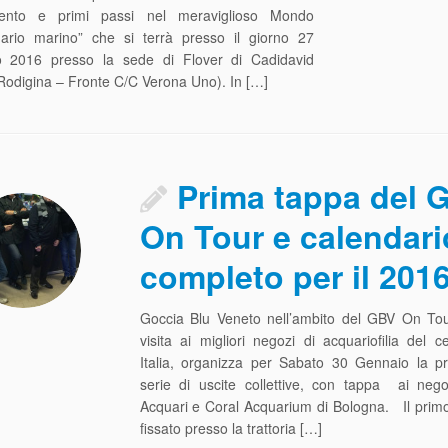
imento e primi passi nel meraviglioso Mondo
uario marino” che si terrà presso il giorno 27
o 2016 presso la sede di Flover di Cadidavid
Rodigina – Fronte C/C Verona Uno). In […]
Prima tappa del 
On Tour e calendari
completo per il 2016
Goccia Blu Veneto nell’ambito del GBV On Tou
visita ai migliori negozi di acquariofilia del c
Italia, organizza per Sabato 30 Gennaio la pr
serie di uscite collettive, con tappa ai neg
Acquari e Coral Acquarium di Bologna. Il primo
fissato presso la trattoria […]